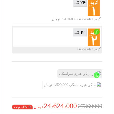
گرید
GasGrade1
7،410،000 تومان
گرید
GasGrade2
هیزم
سرامیکی
هیزم
سنگی
1،520،000 تومان
24،624،000
27360000
تومان
10%تخفیف