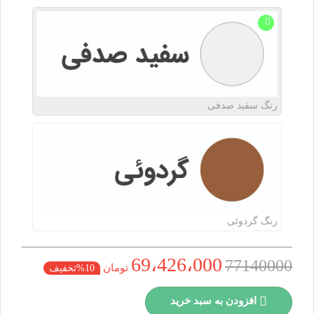
رنگ
سفید صدفی
رنگ
گردوئی
69،426،000
77140000
تومان
10%تخفیف
افزودن به سبد خرید